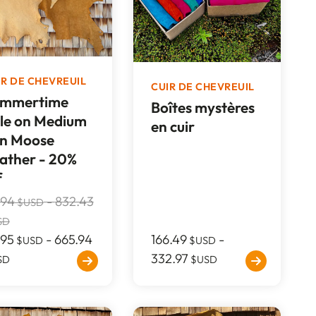
IR DE CHEVREUIL
CUIR DE CHEVREUIL
mmertime
Boîtes mystères
le on Medium
en cuir
n Moose
ather - 20%
f
.94
-
832.43
$USD
SD
.95
-
665.94
166.49
-
$USD
$USD
332.97
SD
$USD