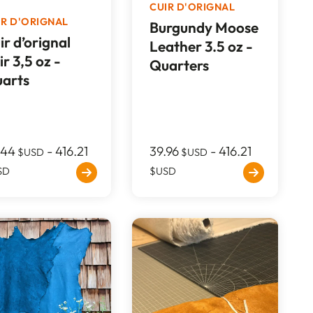
CUIR D'ORIGNAL
IR D'ORIGNAL
Burgundy Moose
ir d’orignal
Leather 3.5 oz -
ir 3,5 oz -
Quarters
arts
.44
-
416.21
39.96
-
416.21
$USD
$USD
SD
$USD