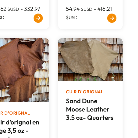
.62
-
332.97
54.94
-
416.21
$USD
$USD
SD
$USD
CUIR D'ORIGNAL
Sand Dune
Moose Leather
IR D'ORIGNAL
3.5 oz- Quarters
ir d’orignal en
ège 3,5 oz -