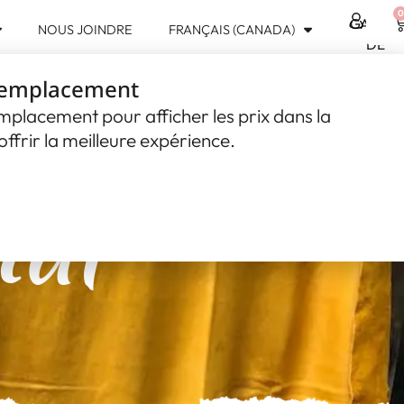
0
GAMME
NOUS JOINDRE
FRANÇAIS (CANADA)
USD
DE
$
PRODUIT
 emplacement
CAD
$
emplacement pour afficher les prix dans la
ffrir la meilleure expérience.
nal