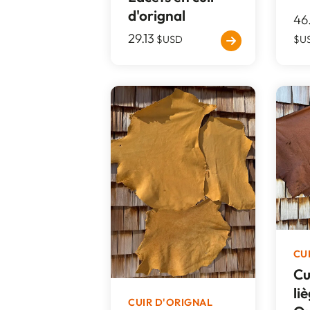
d'orignal
46
29.13
$USD
$U
CU
Cu
li
CUIR D'ORIGNAL