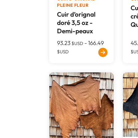
PLEINE FLEUR
Cu
Cuir d’orignal
cr
doré 3,5 oz -
Qu
Demi-peaux
93.23
-
166.49
45
$USD
$USD
$U