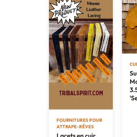
CU
Su
Mo
3.
'S
FOURNITURES POUR
ATTRAPE-RÊVES
Lacets en cuir