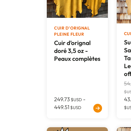
CUIR D'ORIGNAL
CU
PLEINE FLEUR
Su
Cuir d’orignal
Sa
doré 3,5 oz -
Ta
Peaux complètes
Le
of
54
$U
249.73
-
43
$USD
449.51
$USD
$U