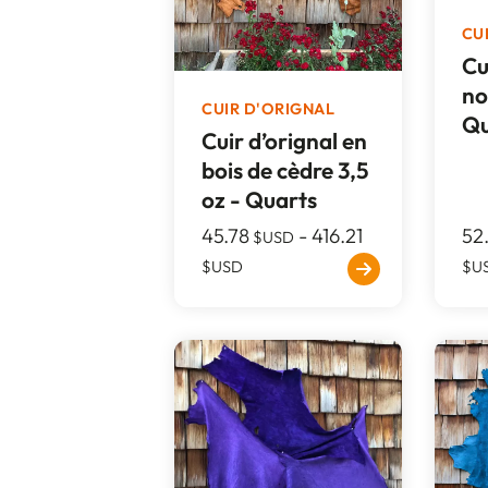
CU
Cu
no
CUIR D'ORIGNAL
Qu
Cuir d’orignal en
bois de cèdre 3,5
oz - Quarts
45.78
-
416.21
52
$USD
$USD
$U