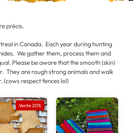
re précis.
ntreal in Canada. Each year during hunting
e hides. We gather them, process them and
al. Please be aware that the smooth (skin)
er. They are rough strong animals and walk
. (cows respect fences lol)
Vente 20%