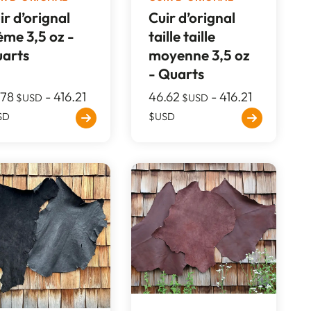
ir d’orignal
Cuir d’orignal
ème 3,5 oz -
taille taille
arts
moyenne 3,5 oz
- Quarts
.78
-
416.21
46.62
-
416.21
$USD
$USD
SD
$USD