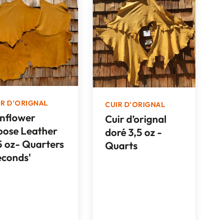
IR D'ORIGNAL
CUIR D'ORIGNAL
nflower
Cuir d’orignal
ose Leather
doré 3,5 oz -
5 oz- Quarters
Quarts
econds'