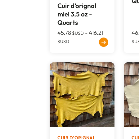
Qu
Cuir d’orignal
miel 3,5 oz -
Quarts
45.78
-
416.21
46
$USD
$USD
$U
CUIR D'ORIGNAL
CU