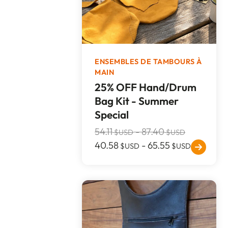
ENSEMBLES DE TAMBOURS À
MAIN
25% OFF Hand/Drum
Bag Kit - Summer
Special
54.11
-
87.40
$USD
$USD
40.58
-
65.55
$USD
$USD