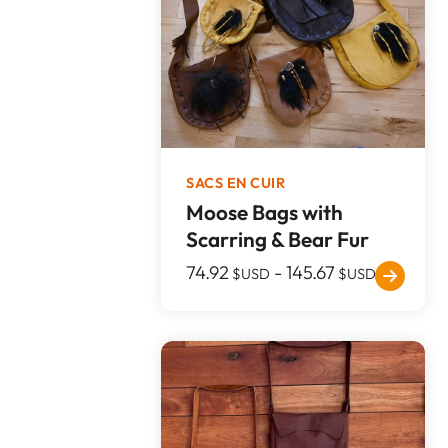
SACS EN CUIR
Moose Bags with
Scarring & Bear Fur
74.92
-
145.67
$USD
$USD