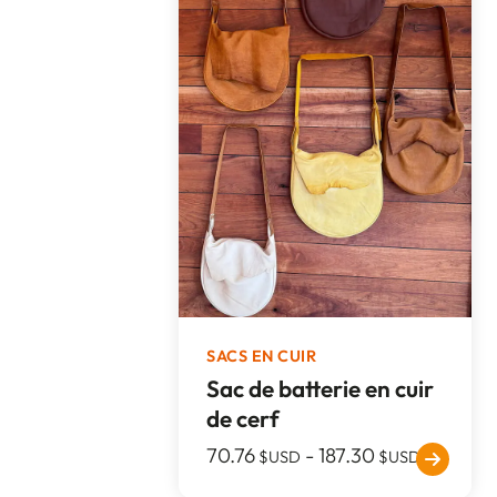
SACS EN CUIR
Sac de batterie en cuir
de cerf
70.76
-
187.30
$USD
$USD