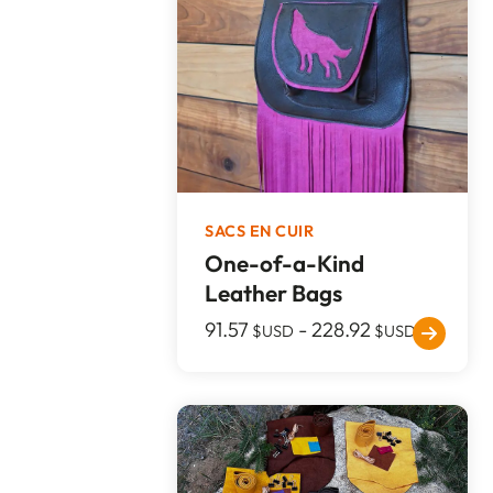
SACS EN CUIR
One-of-a-Kind
Leather Bags
91.57
-
228.92
$USD
$USD