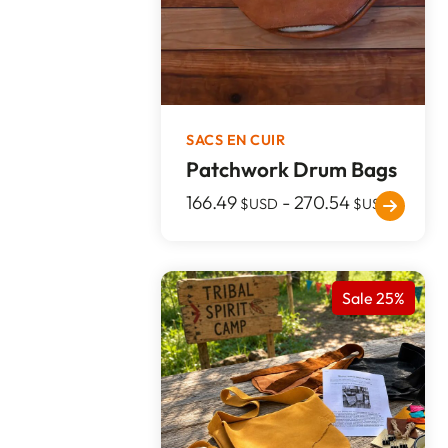
SACS EN CUIR
Patchwork Drum Bags
166.49
-
270.54
$USD
$USD
Sale 25%