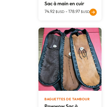
Sac à main en cuir
74.92
-
178.97
$USD
$USD
BAGUETTES DE TAMBOUR
Powwow Sac à