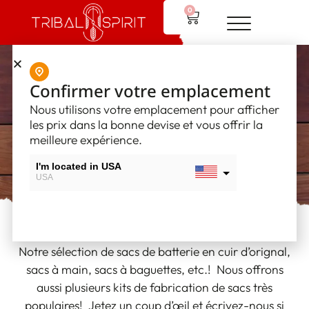
0
Confirmer votre emplacement
Sacs en cuir
Nous utilisons votre emplacement pour afficher
les prix dans la bonne devise et vous offrir la
meilleure expérience.
I'm located in USA
USA
I'm located in Canada
Canada
Notre sélection de sacs de batterie en cuir d’orignal,
sacs à main, sacs à baguettes, etc.! Nous offrons
aussi plusieurs kits de fabrication de sacs très
populaires! Jetez un coup d’œil et écrivez-nous si