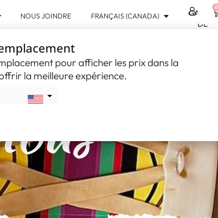
0
GAMME
NOUS JOINDRE
FRANÇAIS (CANADA)
USD
DE
$
PRODUIT
 emplacement
CAD
$
emplacement pour afficher les prix dans la
ffrir la meilleure expérience.
nous