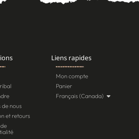
ions
Liens rapides
Mon compte
ribal
Panier
ndre
Français (Canada)
[gtranslate]
 de nous
on et retours
 de
ialité