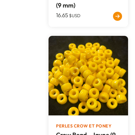
(9 mm)
16.65
$USD
PERLES CROW ET PONEY
Crow Bead - Jaune (9