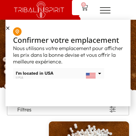
0
Perles Crow et
Confirmer votre emplacement
Nous utilisons votre emplacement pour afficher
poney
les prix dans la bonne devise et vous offrir la
meilleure expérience.
I'm located in USA
USA
I'm located in Canada
Canada
Filtres