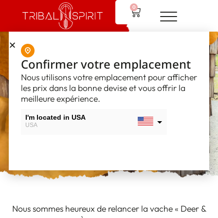
0
Cuir de vache
Confirmer votre emplacement
« Deer &
Nous utilisons votre emplacement pour afficher
les prix dans la bonne devise et vous offrir la
Moose Tanned
meilleure expérience.
I'm located in USA
»
USA
I'm located in Canada
Canada
Nous sommes heureux de relancer la vache « Deer &