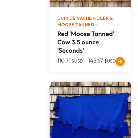
CUIR DE VACHE « DEER &
MOOSE TANNED »
Red 'Moose Tanned'
Cow 3.5 ounce
'Seconds'
110.71
-
145.67
$USD
$USD