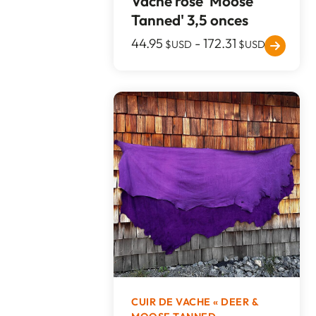
Vache rose 'Moose
Tanned' 3,5 onces
44.95
-
172.31
$USD
$USD
CUIR DE VACHE « DEER &