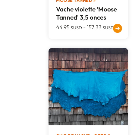
MOOSE TANNED »
Vache violette 'Moose
Tanned' 3,5 onces
44.95
-
157.33
$USD
$USD