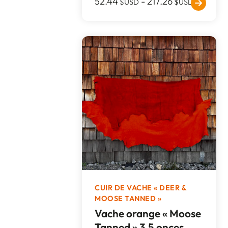
52.44
-
217.26
$USD
$USD
CUIR DE VACHE « DEER &
MOOSE TANNED »
Vache orange « Moose
Tanned » 3,5 onces