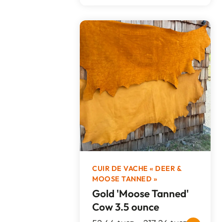
CUIR DE VACHE « DEER &
MOOSE TANNED »
Gold 'Moose Tanned'
Cow 3.5 ounce