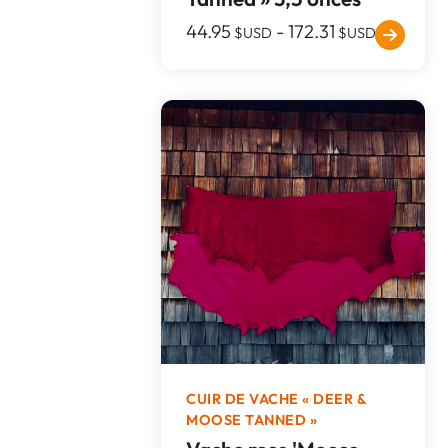
44.95
-
172.31
$USD
$USD
CUIR DE VACHE « DEER &
MOOSE TANNED »