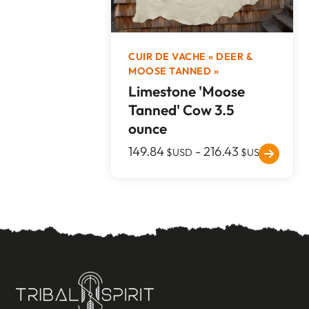
CUIR DE VACHE « DEER &
MOOSE TANNED »
Limestone 'Moose
Tanned' Cow 3.5
ounce
149.84
-
216.43
$USD
$USD