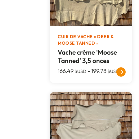
CUIR DE VACHE « DEER &
MOOSE TANNED »
Vache crème 'Moose
Tanned' 3,5 onces
166.49
-
199.78
$USD
$USD