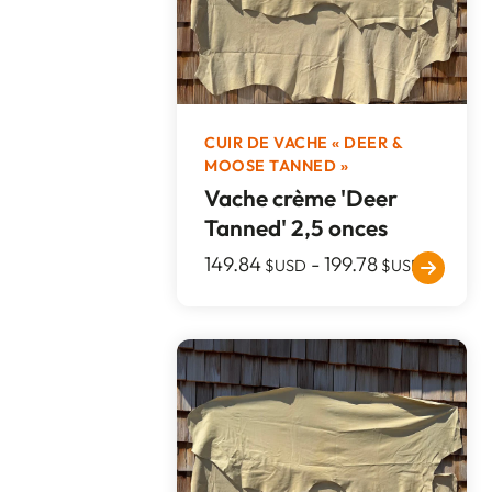
CUIR DE VACHE « DEER &
MOOSE TANNED »
Vache crème 'Deer
Tanned' 2,5 onces
149.84
-
199.78
$USD
$USD