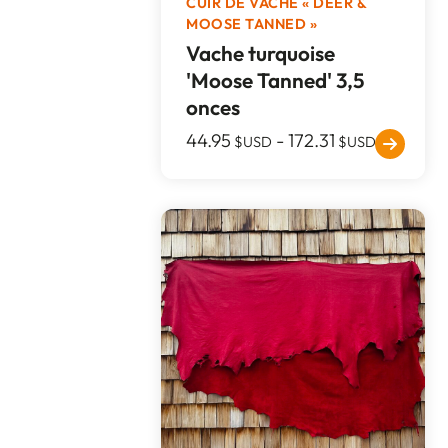
CUIR DE VACHE « DEER &
MOOSE TANNED »
Vache turquoise
'Moose Tanned' 3,5
onces
44.95
-
172.31
$USD
$USD