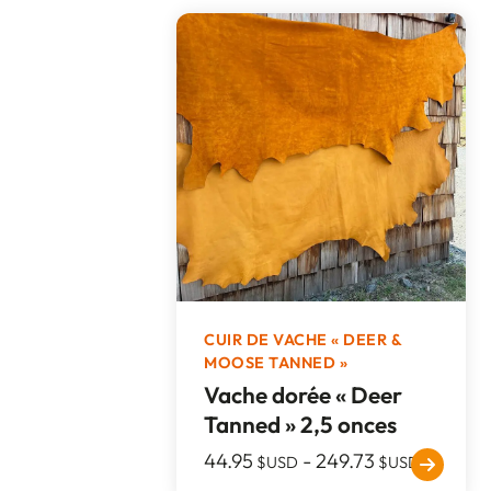
CUIR DE VACHE « DEER &
MOOSE TANNED »
Vache dorée « Deer
Tanned » 2,5 onces
44.95
-
249.73
$USD
$USD