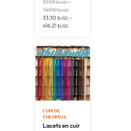
59.93
-
$USD
749.19
$USD
33.30
-
$USD
416.21
$USD
CUIR DE
CHEVREUIL
Lacets en cuir