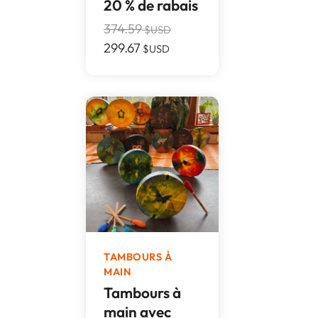
20 % de rabais
374.59
$USD
299.67
$USD
TAMBOURS À
MAIN
Tambours à
main avec