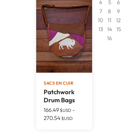
4
5
6
7
8
9
10
11
12
13
14
15
16
SACS EN CUIR
Patchwork
Drum Bags
166.49
-
$USD
270.54
$USD