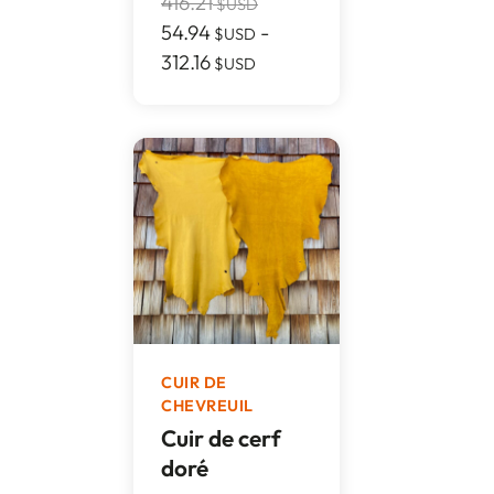
416.21
$USD
54.94
-
$USD
312.16
$USD
CUIR DE
CHEVREUIL
Cuir de cerf
doré