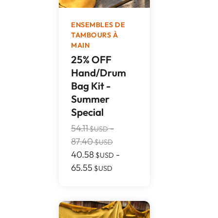
ENSEMBLES DE
TAMBOURS À
MAIN
25% OFF
Hand/Drum
Bag Kit -
Summer
Special
54.11
-
$USD
87.40
$USD
40.58
-
$USD
65.55
$USD