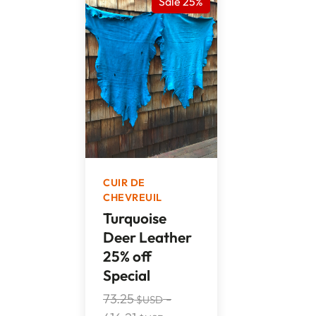
Sale 25%
CUIR DE
CHEVREUIL
Turquoise
Deer Leather
25% off
Special
73.25
-
$USD