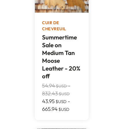
CUIR DE
CHEVREUIL
Summertime
Sale on
Medium Tan
Moose
Leather - 20%
off
54.94
-
$USD
832.43
$USD
43.95
-
$USD
665.94
$USD